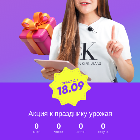
Акция к празднику урожая
0
0
0
0
минут
дней
часов
секунд