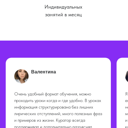
Индивидуальных
занятий в месяц
Валентина
Очень удобный формат обучения, можно
Я
проходить уроки когда и где удобно. В уроках
е
информация структурирована без лишних
н
лирических отступлений, много полезных фраз
м
и примеров из жизни. Куратор всегда
и
поддерживал и дополнительно разъяснял
к