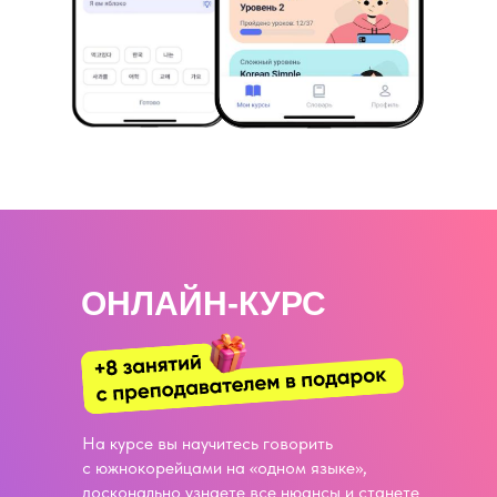
ОНЛАЙН-КУРС
На курсе вы научитесь говорить
с южнокорейцами на «одном языке»,
досконально узнаете все нюансы и станете