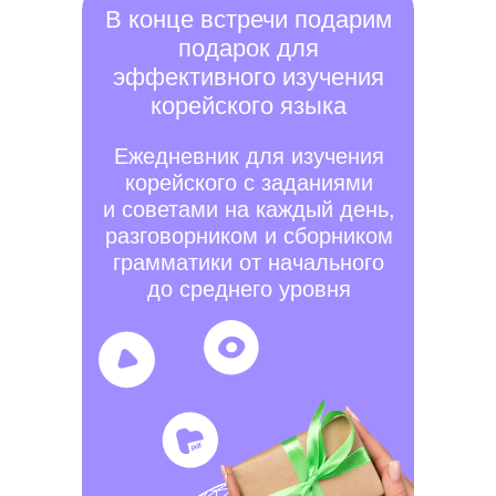
В конце встречи подарим
подарок для
эффективного изучения
корейского языка
Ежедневник для изучения
корейского с заданиями
и советами на каждый день,
разговорником и сборником
грамматики от начального
до среднего уровня