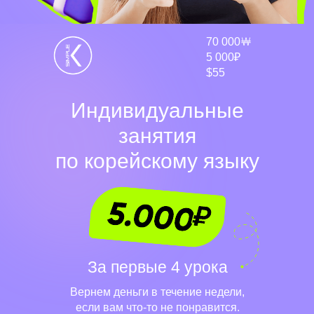
70 000￦
5 000₽
$55
Индивидуальные
занятия
по корейскому языку
Бесплатная консультация с
топовым экспертом Korean Simple
За первые 4 урока
Вернем деньги в течение недели,
если вам что-то не понравится.