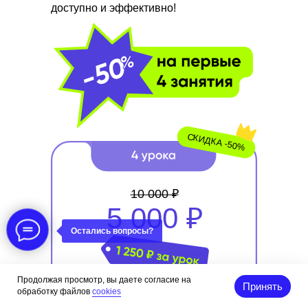
доступно и эффективно!
СКИДКА -50%
10 000 ₽
5 000 ₽
Остались вопросы?
Продолжая просмотр, вы даете согласие на
Принять
Длительность урока 50 минут
обработку файлов
cookies
Разговорный клуб