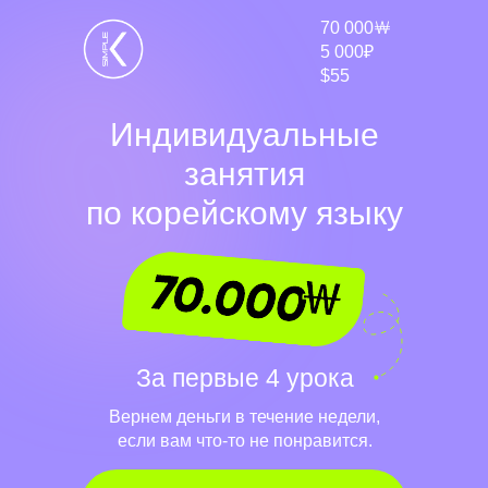
70 000￦
5 000₽
$55
Индивидуальные
занятия
по корейскому языку
Бесплатная консультация с
топовым экспертом Korean Simple
За первые 4 урока
Вернем деньги в течение недели,
если вам что-то не понравится.
Определим, как преодолеть именно
ваши языковые барьеры