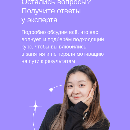
Остались вопросы?
Получите ответы
у эксперта
Подробно обсудим всё, что вас
волнует, и подберём подходящий
курс, чтобы вы влюбились
в занятия и не теряли мотивацию
на пути к результатам