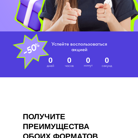
Успейте воспользоваться
акцией
0
0
0
0
минут
дней
часов
секунд
ПОЛУЧИТЕ
ПРЕИМУЩЕСТВА
ОБОИХ ФОРМАТОВ