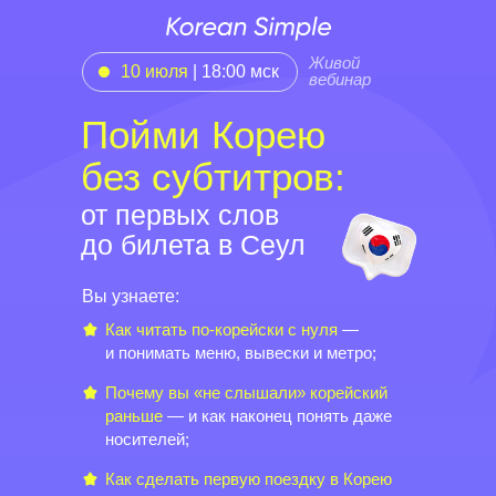
Живой
10 июля
| 18:00 мск
вебинар
Пойми Корею
без субтитров:
от первых слов
до билета в Сеул
Вы узнаете:
Как читать по-корейски с нуля
—
и понимать меню, вывески и метро;
Почему вы «не слышали» корейский
раньше
— и как наконец понять даже
носителей;
Как сделать первую поездку в Корею