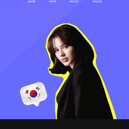
дней
часов
минут
секунд