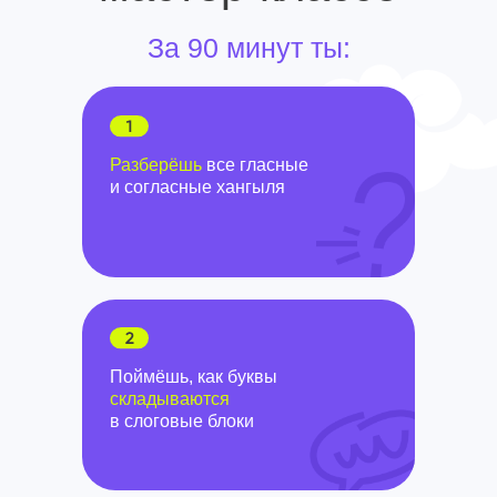
За 90 минут ты:
Разберёшь
все гласные
и согласные хангыля
Поймёшь, как буквы
складываются
в слоговые блоки