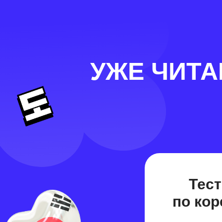
УЖЕ ЧИТ
Тест
по ко