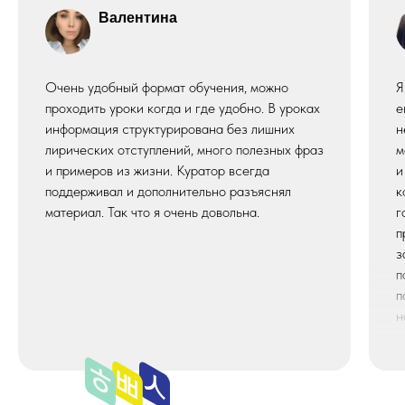
Валентина
Очень удобный формат обучения, можно
Я
проходить уроки когда и где удобно. В уроках
е
информация структурирована без лишних
н
лирических отступлений, много полезных фраз
м
и примеров из жизни. Куратор всегда
и
поддерживал и дополнительно разъяснял
к
материал. Так что я очень довольна.
г
п
з
п
п
н
с
с
е
с