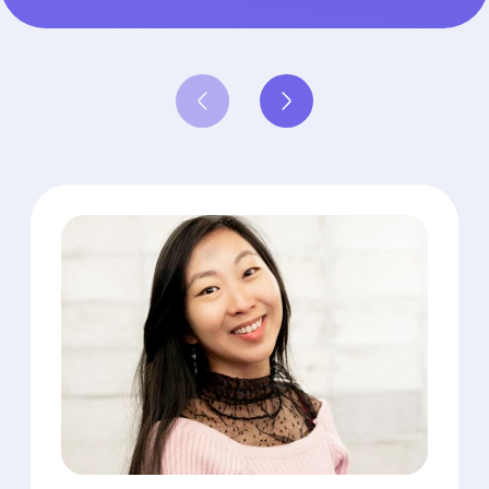
КОРЕЙСКОГО 1-НА-1
С ПРЕПОДАВАТЕЛЕМ
индивидуальная программа
занятия по вашему графику
доступ к интерактивной платформе
Стоимость:
₩140 000
₩70 000
ЗАПИСАТЬСЯ
При оплате до конца недели
специальный онлайн-курс
корейского для жизни в Корее —
В ПОДАРОК
Стоимость курса: