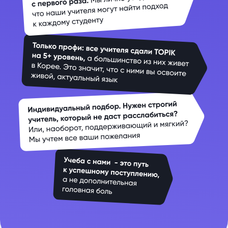
ОСТАВИТЬ ЗАЯВКУ
СТАРТОВЫЙ ПАКЕТ
ИНДИВИДУАЛЬНЫХ
ЗАНЯТИЙ КОРЕЙСКОГО
Обучаясь в Korean Simple, вы получаете
не просто уроки корейского,
а целую
экосистему с платформой, самостоятельными
занятиями и поддержкой персонального
менеджера.
Комфортно, доступно и эффективно!
*Только для новых студентов;
4 УРОКА