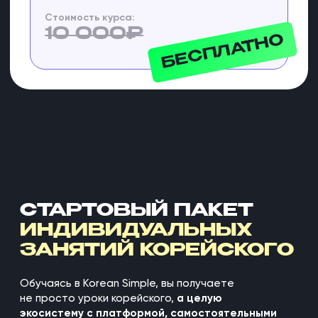
БАЗИРУЕМСЯ В ЮЖНОЙ
КОРЕЕ, РАБОТАЕМ
ИЗ ОФИСА В ИНЧХОНЕ
Мы знаем, какой он —
настоящий живой
корейский, которым говорят
прямо сейчас на улицах
корейских городов
2000+
Учеников прошло через наши курсы
8000+