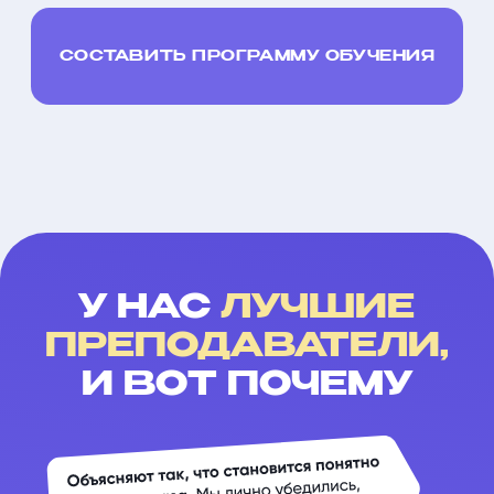
Я обращаю внимание учеников на важные
Я поддерживаю дру
моменты, объясняю различия
обстановку, где ка
и предостерегаю от возможных ошибок.
себя комфортно и м
Также я делюсь знаниями о культуре, которые
также полезны при изучении иностранного
языка.
6
136
6
уровень языка
довольных учеников
уровень языка
5400+
4 года
6000+
занятий
преподает
занятий
в Korean Simple
в Korean Simple
в Korean Simple
И ЕЩЕ 100+ ОПЫТНЫХ
ПРЕПОДАВАТЕЛЕЙ,
поэтому мы точно подберём подходящего
учителя под ваши цели и темп обучения