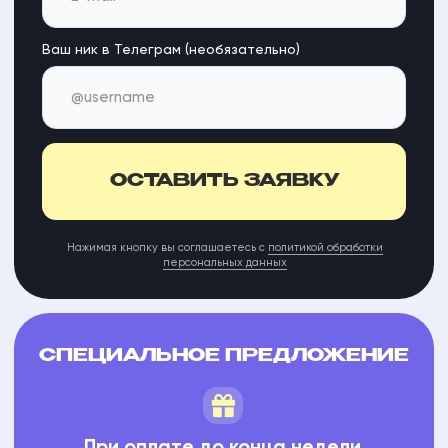
При оплате до конца недели
специальный онлайн-курс корейского
для жизни в Корее — в подарок
02
18
04
45
дня
часов
минуты
секунд
ЗАЧЕМ УЧИТЬ
КОРЕЙСКИЙ
В KOREAN SIMPLE?
Korean Simple -
официальный партнер
университета Chung-Ang
уже более 1000 студентов сдали