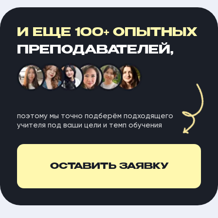
индивидуальная программа
занятия по вашему графику
доступ к интерактивной платформе
Стоимость:
10 000₽
5 000₽
ЗАПИСАТЬСЯ
При оплате до конца недели
специальный онлайн-курс
корейского для жизни в Корее —
В ПОДАРОК
Стоимость курса:
10 000₽
БЕСПЛАТНО