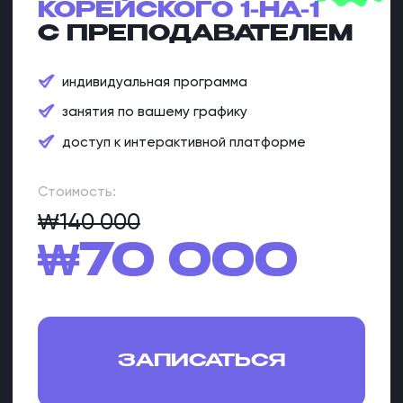
занятия по вашему графику
доступ к интерактивной платформе
Стоимость:
$110
€95
$55
€50
ЗАПИСАТЬСЯ
При оплате до конца недели
специальный онлайн-курс
корейского для жизни в Корее —
В ПОДАРОК
Стоимость курса:
$110
БЕСПЛАТНО