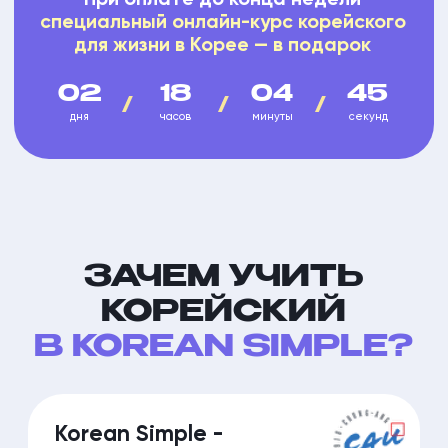
TOPIK вместе с нами
и поступили
в Университет или устроились
на работу в Южной Корее.
ПО ИТОГАМ СТАРТОВОГО
ПАКЕТА ВЫ:
Пройдете 4 занятия 1-на-1 с преподавателем
и начнете говорить на корейском
Получите индивидуальный план
для дальнейшего обучения
Познакомитесь с нашей
интерактивной платформой,
все
обучение и практика происходят в
одном окне браузера