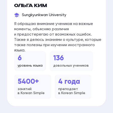
140 000
₩
БЕСПЛАТНО
СТАРТОВЫЙ ПАКЕТ
ИНДИВИДУАЛЬНЫХ
ЗАНЯТИЙ КОРЕЙСКОГО
Обучаясь в Korean Simple, вы получаете
не просто уроки корейского,
а целую
экосистему с платформой, самостоятельными
занятиями и поддержкой персонального
менеджера.
Комфортно, доступно и эффективно!
*Только для новых студентов;
4 УРОКА
КОРЕЙСКОГО 1-НА-1
С ПРЕПОДАВАТЕЛЕМ