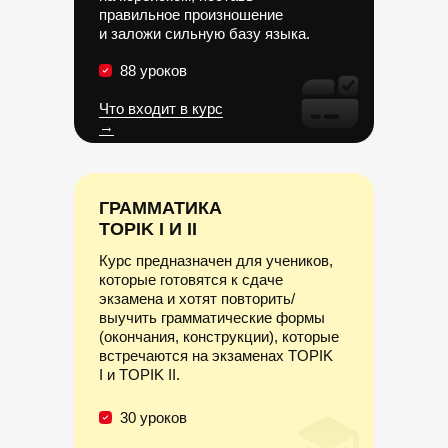
правильное произношение
и заложи сильную базу языка.
88 уроков
Что входит в курс
→
ГРАММАТИКА
ТOPIK I И II
Курс предназначен для учеников,
которые готовятся к сдаче
экзамена
и хотят повторить/
выучить грамматические формы
(окончания, конструкции), которые
встречаются на экзаменах TOPIK
I и TOPIK II.
30 уроков