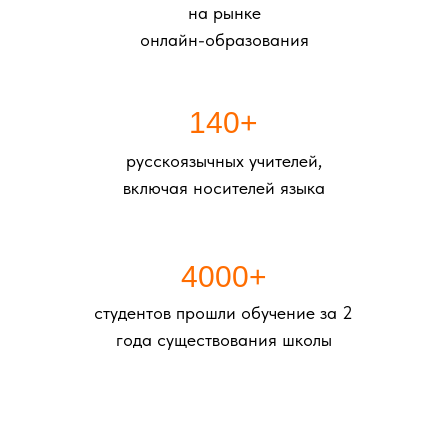
на рынке
онлайн-образования
Записаться
140+
Нажимая кнопку вы соглашаетесь
с
политикой обработки персональных данных
русскоязычных учителей,
включая носителей языка
4000+
студентов прошли обучение за 2
года существования школы